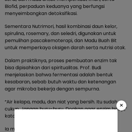
Biofid, perpaduan keduanya yang berfungsi
menyeimbangkan detoksifikasi.
Sementara Nutrimori, hasil kombinasi daun kelor,
spirulina, rosemary, dan seledri, digunakan untuk
pemulihan pascakemoterapi, dan Madu Buah Bit
untuk memperkaya oksigen darah serta nutrisi otak.
Dalam praktiknya, proses pembuatan enzim tak
bisa dipisahkan dari spiritualitas. Prof. Budi
menjelaskan bahwa fermentasi adalah bentuk
kesabaran, sebab butuh waktu dan ketenangan
agar mikroba bekerja dengan sempurna.
“Air kelapa, madu, dan niat yang bersih. Itu sudah
×
cukup. Jangan buru-buru. Doakan agar enzim hidup,”
katanya lembut.
Ia menekankan bahwa yang diolah bukan hanya