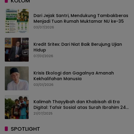
KOLOM
Dari Jejak Santri, Mendukung Tambakberas
Menjadi Tuan Rumah Muktamar NU ke-35
03/07/2026
Kredit Sritex: Dari Niat Baik Berujung Ujian
Hidup
07/01/2026
Krisis Ekologi dan Gagalnya Amanah
Kekhalifahan Manusia
03/01/2026
Kalimah Thayyibah dan Khabisah di Era
Digital: Tafsir Sosial atas Surah Ibrahim 24–
30
21/07/2025
SPOTLIGHT