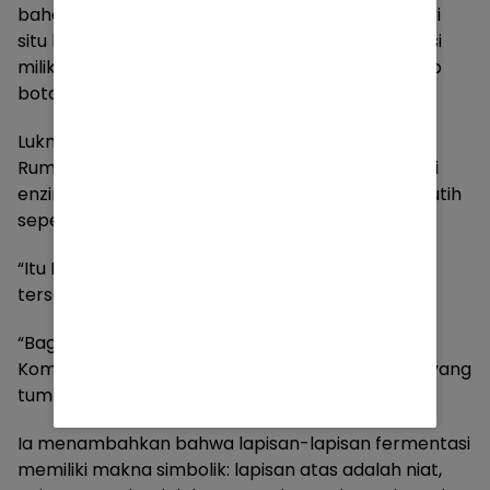
bahan, tetapi juga getaran batin si pembuat. Dari
situ kami mengerti mengapa ruangan fermentasi
miliknya terasa hangat dan tenang, seolah setiap
botol menyimpan doa.
Lukni Maulana kemudian menceritakan bahwa di
Rumah Hijau ia juga mengembangkan fermentasi
enzim, tetapi di dasar wadah muncul endapan putih
seperti jamur.
“Itu Kombucha,” jawab Prof. Budi cepat sambil
tersenyum.
“Bagus sekali! Itu tandanya enzimmu hidup.
Kombucha adalah bakteri baik, kehidupan baru yang
tumbuh dari kesabaranmu.”
Ia menambahkan bahwa lapisan-lapisan fermentasi
memiliki makna simbolik: lapisan atas adalah niat,