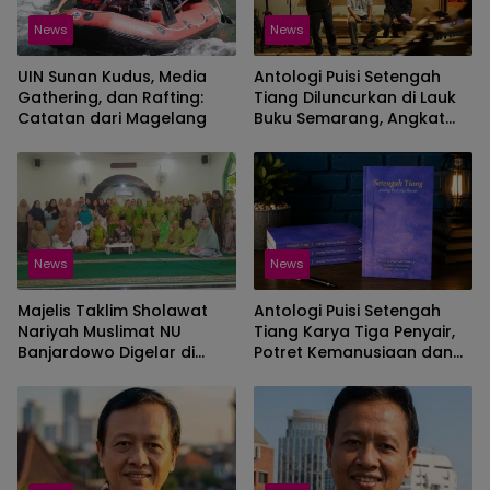
News
News
UIN Sunan Kudus, Media
Antologi Puisi Setengah
Gathering, dan Rafting:
Tiang Diluncurkan di Lauk
Catatan dari Magelang
Buku Semarang, Angkat
Kritik Sosial
News
News
Majelis Taklim Sholawat
Antologi Puisi Setengah
Nariyah Muslimat NU
Tiang Karya Tiga Penyair,
Banjardowo Digelar di
Potret Kemanusiaan dan
Masjid Iktikaf Ar-Rosyid
Realitas Zaman