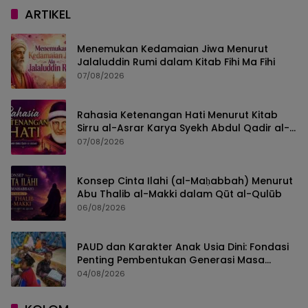
ARTIKEL
Menemukan Kedamaian Jiwa Menurut
Jalaluddin Rumi dalam Kitab Fihi Ma Fihi
07/08/2026
Rahasia Ketenangan Hati Menurut Kitab
Sirru al-Asrar Karya Syekh Abdul Qadir al-
Jailani
07/08/2026
Konsep Cinta Ilahi (al-Maḥabbah) Menurut
Abu Thalib al-Makki dalam Qūt al-Qulūb
06/08/2026
PAUD dan Karakter Anak Usia Dini: Fondasi
Penting Pembentukan Generasi Masa
Depan
04/08/2026