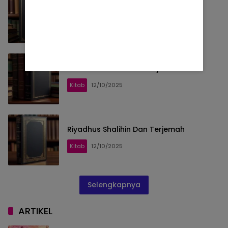
Hadis Qudsi
Kitab
12/10/2025
Musnad Ahmad dan Terjemah
Kitab
12/10/2025
Riyadhus Shalihin Dan Terjemah
Kitab
12/10/2025
Selengkapnya
ARTIKEL