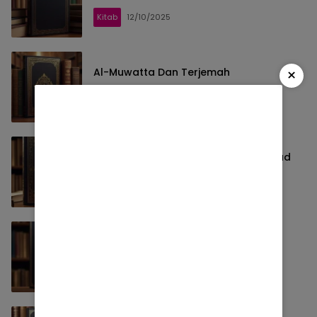
Kitab
12/10/2025
×
Al-Muwatta Dan Terjemah
Kitab
12/10/2025
Aunul Ma’bud Syarah Sunan Abu Daud
Kitab
12/10/2025
Fathul Bari Dan Terjemah
Kitab
12/10/2025