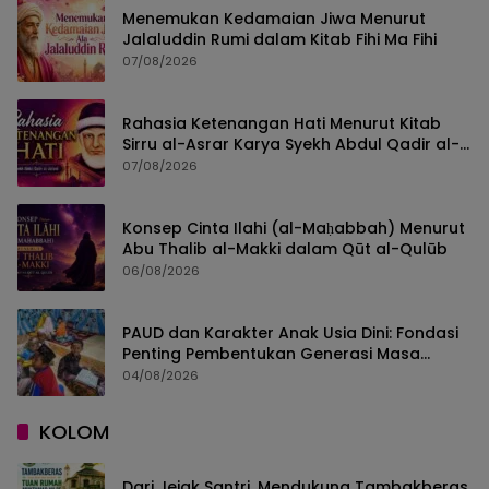
Menemukan Kedamaian Jiwa Menurut
Jalaluddin Rumi dalam Kitab Fihi Ma Fihi
07/08/2026
Rahasia Ketenangan Hati Menurut Kitab
Sirru al-Asrar Karya Syekh Abdul Qadir al-
Jailani
07/08/2026
Konsep Cinta Ilahi (al-Maḥabbah) Menurut
Abu Thalib al-Makki dalam Qūt al-Qulūb
06/08/2026
PAUD dan Karakter Anak Usia Dini: Fondasi
Penting Pembentukan Generasi Masa
Depan
04/08/2026
KOLOM
Dari Jejak Santri, Mendukung Tambakberas