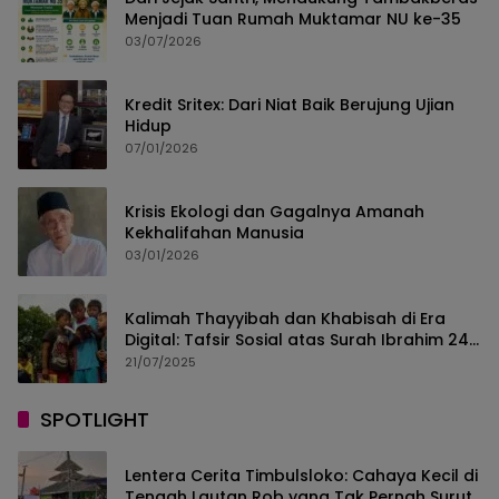
Menjadi Tuan Rumah Muktamar NU ke-35
03/07/2026
Kredit Sritex: Dari Niat Baik Berujung Ujian
Hidup
07/01/2026
Krisis Ekologi dan Gagalnya Amanah
Kekhalifahan Manusia
03/01/2026
Kalimah Thayyibah dan Khabisah di Era
Digital: Tafsir Sosial atas Surah Ibrahim 24–
30
21/07/2025
SPOTLIGHT
Lentera Cerita Timbulsloko: Cahaya Kecil di
Tengah Lautan Rob yang Tak Pernah Surut