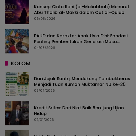
Konsep Cinta Ilahi (al-Maḥabbah) Menurut
Abu Thalib al-Makki dalam Qūt al-Qulūb
06/08/2026
PAUD dan Karakter Anak Usia Dini: Fondasi
Penting Pembentukan Generasi Masa
Depan
04/08/2026
KOLOM
Dari Jejak Santri, Mendukung Tambakberas
Menjadi Tuan Rumah Muktamar NU ke-35
03/07/2026
Kredit Sritex: Dari Niat Baik Berujung Ujian
Hidup
07/01/2026