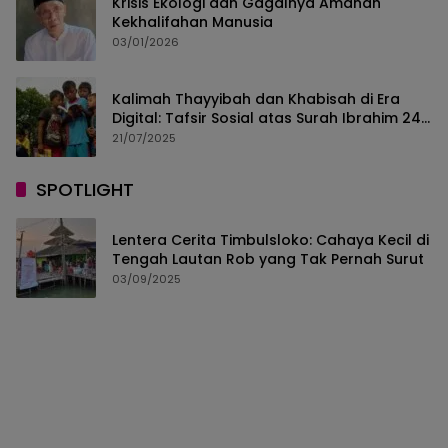
Krisis Ekologi dan Gagalnya Amanah
Kekhalifahan Manusia
03/01/2026
Kalimah Thayyibah dan Khabisah di Era
Digital: Tafsir Sosial atas Surah Ibrahim 24–
30
21/07/2025
SPOTLIGHT
Lentera Cerita Timbulsloko: Cahaya Kecil di
Tengah Lautan Rob yang Tak Pernah Surut
03/09/2025