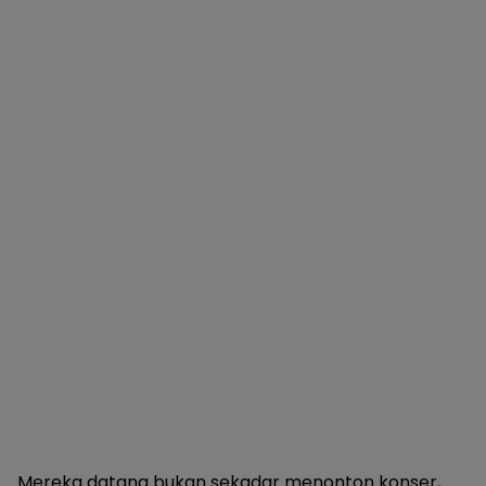
Mereka datang bukan sekadar menonton konser,