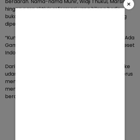
berdarah. Nama-nama Munir, Widji Thukul, Marsinah,
×
hingga para aktivis reformasi yang hilang hadir
bukan dengan tubuh, tetapi dengan ingatan yang
dipelihara.
“Kumpul Kekuatan” lalu mematri pesan: “Jangan Ada
Gamma yang Kedua”, “Semarang Berapi”, dan “Reset
Indonesia.”
Dari panggung Imam Bardjo, bara itu dilepaskan ke
udara. Bukan hanya untuk dikenang, tapi untuk terus
menyala, menembus lorong-lorong kota, dan
menyalakan perlawanan di dada siapa saja yang
berani berkata: menolak tunduk. []