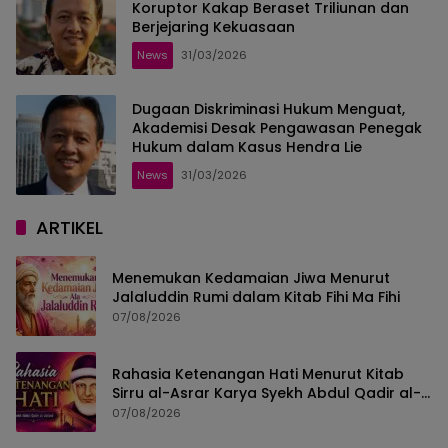
Koruptor Kakap Beraset Triliunan dan
Berjejaring Kekuasaan
News
31/03/2026
Dugaan Diskriminasi Hukum Menguat,
Akademisi Desak Pengawasan Penegak
Hukum dalam Kasus Hendra Lie
News
31/03/2026
ARTIKEL
Menemukan Kedamaian Jiwa Menurut
Jalaluddin Rumi dalam Kitab Fihi Ma Fihi
07/08/2026
Rahasia Ketenangan Hati Menurut Kitab
Sirru al-Asrar Karya Syekh Abdul Qadir al-
Jailani
07/08/2026