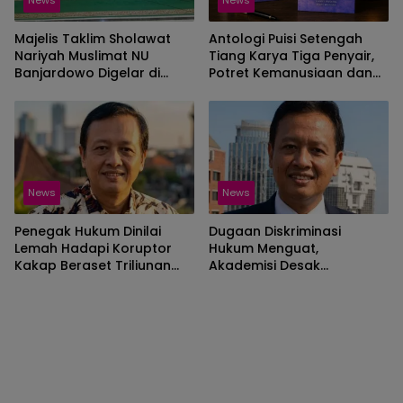
News
News
Majelis Taklim Sholawat
Antologi Puisi Setengah
Nariyah Muslimat NU
Tiang Karya Tiga Penyair,
Banjardowo Digelar di
Potret Kemanusiaan dan
Masjid Iktikaf Ar-Rosyid
Realitas Zaman
News
News
Penegak Hukum Dinilai
Dugaan Diskriminasi
Lemah Hadapi Koruptor
Hukum Menguat,
Kakap Beraset Triliunan
Akademisi Desak
dan Berjejaring Kekuasaan
Pengawasan Penegak
Hukum dalam Kasus
Hendra Lie