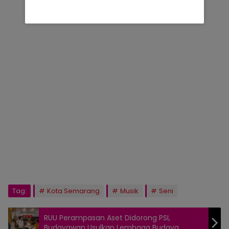
Tag:
Kota Semarang
Musik
Seni
RUU Perampasan Aset Didorong PSI,
Budayawan Usulkan Lembaga Budaya