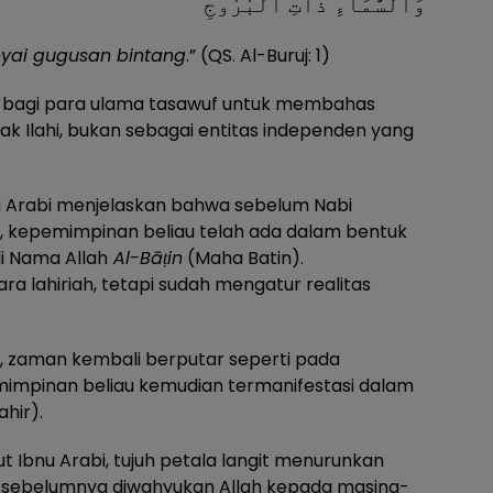
وَٱلسَّمَآءِ ذَاتِ ٱلْبُرُوجِ
yai gugusan bintang
.” (QS. Al-Buruj: 1)
an bagi para ulama tasawuf untuk membahas
k Ilahi, bukan sebagai entitas independen yang
nu Arabi menjelaskan bahwa sebelum Nabi
k, kepemimpinan beliau telah ada dalam bentuk
li Nama Allah
Al-Bāṭin
(Maha Batin).
a lahiriah, tetapi sudah mengatur realitas
ia, zaman kembali berputar seperti pada
impinan beliau kemudian termanifestasi dalam
hir).
 Ibnu Arabi, tujuh petala langit menurunkan
g sebelumnya diwahyukan Allah kepada masing-