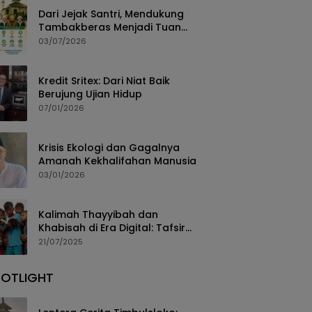
Dari Jejak Santri, Mendukung
Tambakberas Menjadi Tuan
Rumah Muktamar NU ke-35
03/07/2026
Kredit Sritex: Dari Niat Baik
Berujung Ujian Hidup
07/01/2026
Krisis Ekologi dan Gagalnya
Amanah Kekhalifahan Manusia
03/01/2026
Kalimah Thayyibah dan
Khabisah di Era Digital: Tafsir
Sosial atas Surah Ibrahim 24–
21/07/2025
30
POTLIGHT