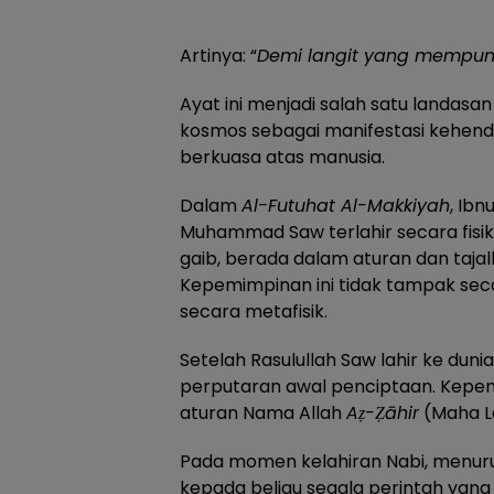
Artinya: “
Demi langit yang mempun
Ayat ini menjadi salah satu landas
kosmos sebagai manifestasi kehenda
berkuasa atas manusia.
Dalam
Al-Futuhat Al-Makkiyah
, Ib
Muhammad Saw terlahir secara fisi
gaib, berada dalam aturan dan tajal
Kepemimpinan ini tidak tampak secar
secara metafisik.
Setelah Rasulullah Saw lahir ke dun
perputaran awal penciptaan. Kepem
aturan Nama Allah
Aẓ-Ẓāhir
(Maha La
Pada momen kelahiran Nabi, menurut
kepada beliau segala perintah yan