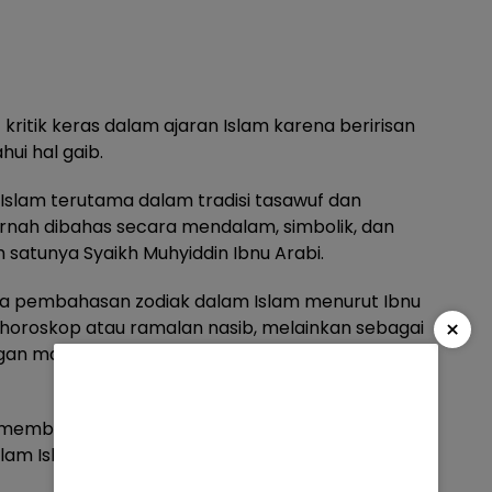
kritik keras dalam ajaran Islam karena beririsan
ui hal gaib.
Islam terutama dalam tradisi tasawuf dan
pernah dibahas secara mendalam, simbolik, dan
ah satunya Syaikh Muhyiddin Ibnu Arabi.
wa pembahasan zodiak dalam Islam menurut Ibnu
×
 horoskop atau ramalan nasib, melainkan sebagai
n malaikat, orbit langit, dan tatanan Ilahi dalam
 membedakan secara tegas antara astrologi
alam Islam.