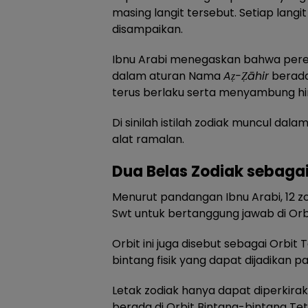
masing langit tersebut. Setiap lang
disampaikan.
Ibnu Arabi menegaskan bahwa pere
dalam aturan Nama
Aẓ-Ẓāhir
berada
terus berlaku serta menyambung hi
Di sinilah istilah zodiak muncul da
alat ramalan.
Dua Belas Zodiak sebagai
Menurut pandangan Ibnu Arabi, 12 zo
Swt untuk bertanggung jawab di Orbi
Orbit ini juga disebut sebagai Orbit
bintang fisik yang dapat dijadikan p
Letak zodiak hanya dapat diperkira
berada di Orbit Bintang-bintang Tet