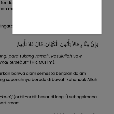
fondasi utama. Segala bentuk keyakinan bahwa
asaan menentukan takdir manusia bertentangan
ingatan keras terhadap praktik nujum dan
وَإِنَّ مِنَّا رِجَالاً يَأْتُونَ الْكُهَّانَ. قَالَ فَلاَ تَأْتِهِمْ
gi para tukang ramal”. Rasulullah Saw
amal tersebut
.” (HR. Muslim).
jarkan bahwa alam semesta berjalan dalam
ang sepenuhnya berada di bawah kehendak Allah
-burūj
(orbit-orbit besar di langit) sebagaimana
berfirman: