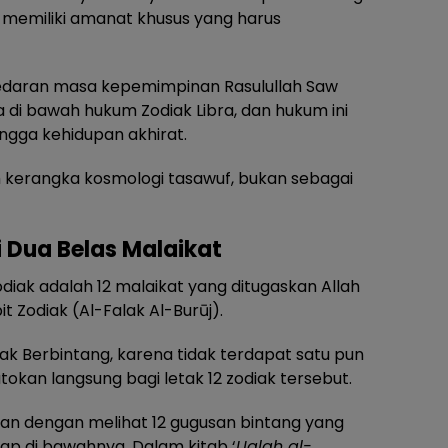
it memiliki amanat khusus yang harus
daran masa kepemimpinan Rasulullah Saw
 di bawah hukum Zodiak Libra, dan hukum ini
ngga kehidupan akhirat.
lam kerangka kosmologi tasawuf, bukan sebagai
 Dua Belas Malaikat
diak adalah 12 malaikat yang ditugaskan Allah
t Zodiak (Al-Falak Al-Burūj).
 Tak Berbintang, karena tidak terdapat satu pun
atokan langsung bagi letak 12 zodiak tersebut.
kan dengan melihat 12 gugusan bintang yang
ap di bawahnya. Dalam kitab ‘
Uqlah al-