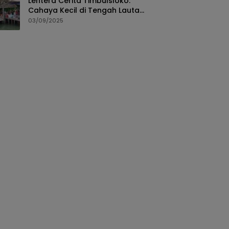
Lentera Cerita Timbulsloko:
Cahaya Kecil di Tengah Lautan
Rob yang Tak Pernah Surut
03/09/2025