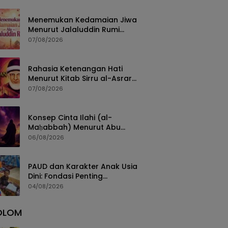
Menemukan Kedamaian Jiwa
Menurut Jalaluddin Rumi
dalam Kitab Fihi Ma Fihi
07/08/2026
Rahasia Ketenangan Hati
Menurut Kitab Sirru al-Asrar
Karya Syekh Abdul Qadir al-
07/08/2026
Jailani
Konsep Cinta Ilahi (al-
Maḥabbah) Menurut Abu
Thalib al-Makki dalam Qūt al-
06/08/2026
Qulūb
PAUD dan Karakter Anak Usia
Dini: Fondasi Penting
Pembentukan Generasi Masa
04/08/2026
Depan
OLOM