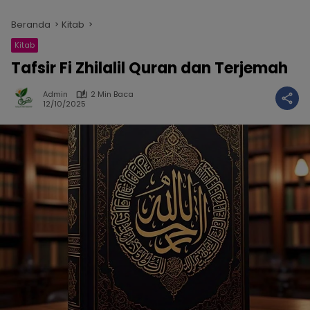
Beranda
Kitab
Kitab
Tafsir Fi Zhilalil Quran dan Terjemah
Admin
2 Min Baca
12/10/2025