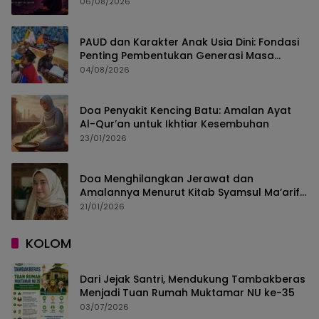
06/08/2026
PAUD dan Karakter Anak Usia Dini: Fondasi
Penting Pembentukan Generasi Masa
Depan
04/08/2026
Doa Penyakit Kencing Batu: Amalan Ayat
Al-Qur’an untuk Ikhtiar Kesembuhan
23/01/2026
Doa Menghilangkan Jerawat dan
Amalannya Menurut Kitab Syamsul Ma’arif
Karya Syekh Al-Buni
21/01/2026
KOLOM
Dari Jejak Santri, Mendukung Tambakberas
Menjadi Tuan Rumah Muktamar NU ke-35
03/07/2026