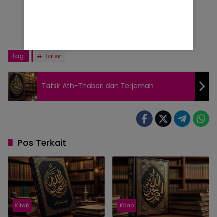
Tag:
Tafsir
Tafsir Ath-Thabari dan Terjemah
Pos Terkait
Kitab
Kitab