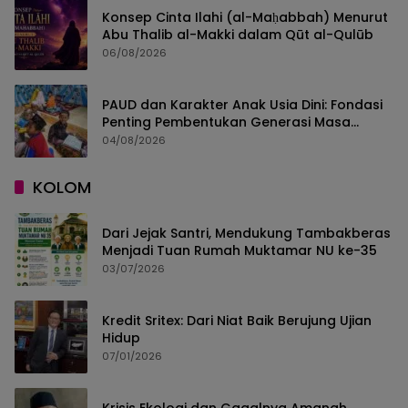
Konsep Cinta Ilahi (al-Maḥabbah) Menurut
Abu Thalib al-Makki dalam Qūt al-Qulūb
06/08/2026
PAUD dan Karakter Anak Usia Dini: Fondasi
Penting Pembentukan Generasi Masa
Depan
04/08/2026
KOLOM
Dari Jejak Santri, Mendukung Tambakberas
Menjadi Tuan Rumah Muktamar NU ke-35
03/07/2026
Kredit Sritex: Dari Niat Baik Berujung Ujian
Hidup
07/01/2026
Krisis Ekologi dan Gagalnya Amanah