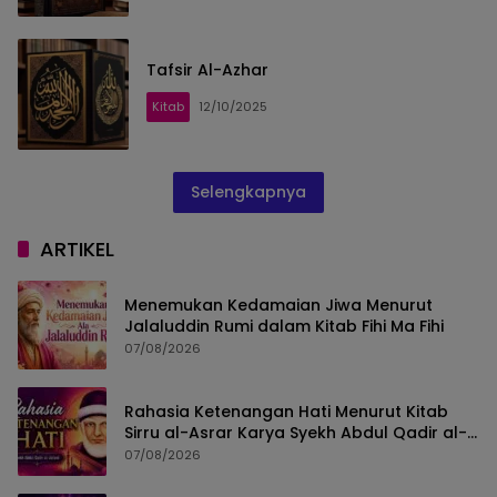
Tafsir Al-Azhar
Kitab
12/10/2025
Selengkapnya
ARTIKEL
Menemukan Kedamaian Jiwa Menurut
Jalaluddin Rumi dalam Kitab Fihi Ma Fihi
07/08/2026
Rahasia Ketenangan Hati Menurut Kitab
Sirru al-Asrar Karya Syekh Abdul Qadir al-
Jailani
07/08/2026