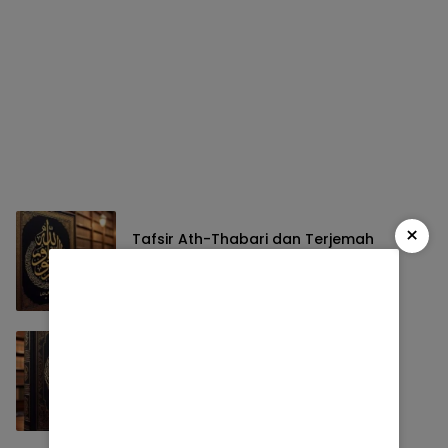
×
Tafsir Ath-Thabari dan Terjemah
Kitab
12/10/2025
Tafsir Fi Zhilalil Quran dan Terjemah
Kitab
12/10/2025