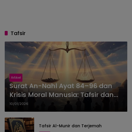
Tafsir
Artikel
Surat An-Nahl Ayat 84–96 dan
Krisis Moral Manusia: Tafsir dan
Renungan Iman
10/01/2026
Tafsir Al-Munir dan Terjemah