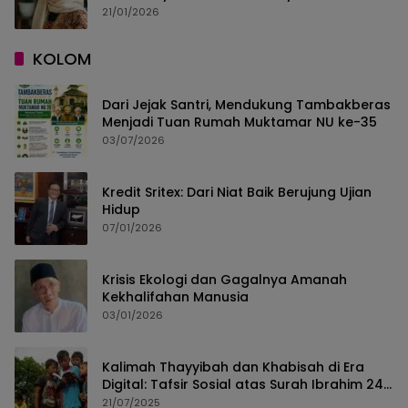
Karya Syekh Al-Buni
21/01/2026
KOLOM
Dari Jejak Santri, Mendukung Tambakberas
Menjadi Tuan Rumah Muktamar NU ke-35
03/07/2026
Kredit Sritex: Dari Niat Baik Berujung Ujian
Hidup
07/01/2026
Krisis Ekologi dan Gagalnya Amanah
Kekhalifahan Manusia
03/01/2026
Kalimah Thayyibah dan Khabisah di Era
Digital: Tafsir Sosial atas Surah Ibrahim 24–
30
21/07/2025