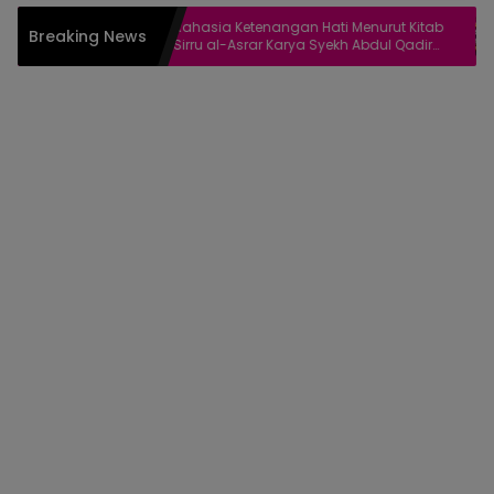
Menurut
Rahasia Ketenangan Hati Menurut Kitab
Breaking News
hi Ma Fihi
Sirru al-Asrar Karya Syekh Abdul Qadir
al-Jailani