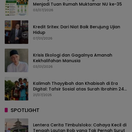
Menjadi Tuan Rumah Muktamar NU ke-35
03/07/2026
Kredit Sritex: Dari Niat Baik Berujung Ujian
Hidup
07/01/2026
Krisis Ekologi dan Gagalnya Amanah
Kekhalifahan Manusia
03/01/2026
Kalimah Thayyibah dan Khabisah di Era
Digital: Tafsir Sosial atas Surah Ibrahim 24–
30
21/07/2025
SPOTLIGHT
Lentera Cerita Timbulsloko: Cahaya Kecil di
Tengah Lautan Rob yang Tak Pernah Surut