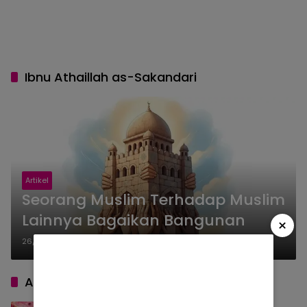
Ibnu Athaillah as-Sakandari
Artikel
Seorang Muslim Terhadap Muslim
Lainnya Bagaikan Bangunan
×
26/12/2025
ARTIKEL