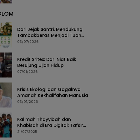
Depan
OLOM
Dari Jejak Santri, Mendukung
Tambakberas Menjadi Tuan
Rumah Muktamar NU ke-35
03/07/2026
Kredit Sritex: Dari Niat Baik
Berujung Ujian Hidup
07/01/2026
Krisis Ekologi dan Gagalnya
Amanah Kekhalifahan Manusia
03/01/2026
Kalimah Thayyibah dan
Khabisah di Era Digital: Tafsir
Sosial atas Surah Ibrahim 24–
21/07/2025
30