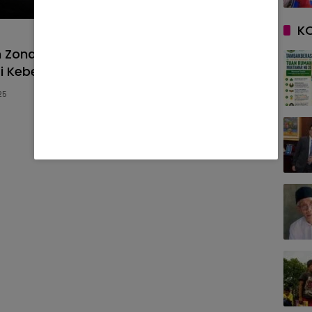
K
 Zonasi.id, Beno Siang Pamungkas: Media
ari Keberanian, Bukan Modal
25