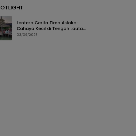
POTLIGHT
Lentera Cerita Timbulsloko:
Cahaya Kecil di Tengah Lautan
Rob yang Tak Pernah Surut
03/09/2025