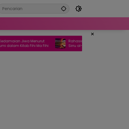
×
an Jiwa Menurut
Rahasia Ketenangan Hati Menurut Kitab
m Kitab Fihi Ma Fihi
Sirru al-Asrar Karya Syekh Abdul Qadir
al-Jailani