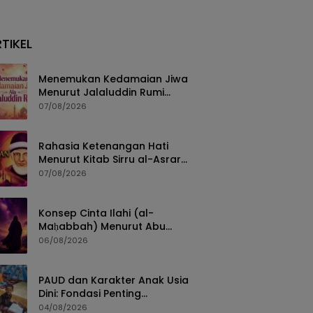
TIKEL
Menemukan Kedamaian Jiwa
Menurut Jalaluddin Rumi
dalam Kitab Fihi Ma Fihi
07/08/2026
Rahasia Ketenangan Hati
Menurut Kitab Sirru al-Asrar
Karya Syekh Abdul Qadir al-
07/08/2026
Jailani
Konsep Cinta Ilahi (al-
Maḥabbah) Menurut Abu
Thalib al-Makki dalam Qūt al-
06/08/2026
Qulūb
PAUD dan Karakter Anak Usia
Dini: Fondasi Penting
Pembentukan Generasi Masa
04/08/2026