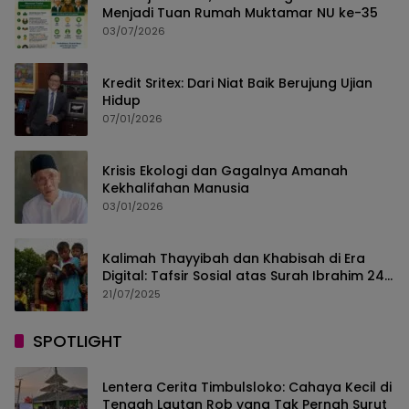
Menjadi Tuan Rumah Muktamar NU ke-35
03/07/2026
Kredit Sritex: Dari Niat Baik Berujung Ujian
Hidup
07/01/2026
Krisis Ekologi dan Gagalnya Amanah
Kekhalifahan Manusia
03/01/2026
Kalimah Thayyibah dan Khabisah di Era
Digital: Tafsir Sosial atas Surah Ibrahim 24–
30
21/07/2025
SPOTLIGHT
Lentera Cerita Timbulsloko: Cahaya Kecil di
Tengah Lautan Rob yang Tak Pernah Surut