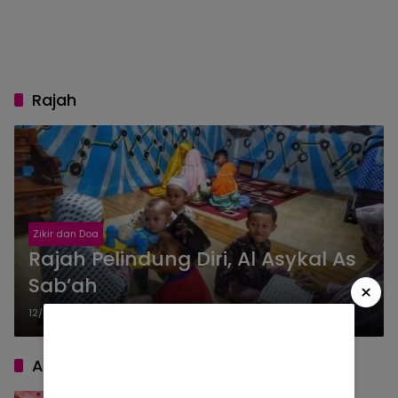
Rajah
Zikir dan Doa
Rajah Pelindung Diri, Al Asykal As
Sab’ah
×
12/10/2025
ARTIKEL