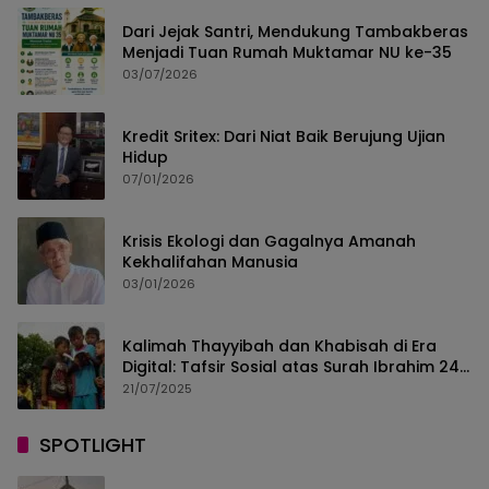
Dari Jejak Santri, Mendukung Tambakberas
Menjadi Tuan Rumah Muktamar NU ke-35
03/07/2026
Kredit Sritex: Dari Niat Baik Berujung Ujian
Hidup
07/01/2026
Krisis Ekologi dan Gagalnya Amanah
Kekhalifahan Manusia
03/01/2026
Kalimah Thayyibah dan Khabisah di Era
Digital: Tafsir Sosial atas Surah Ibrahim 24–
30
21/07/2025
SPOTLIGHT