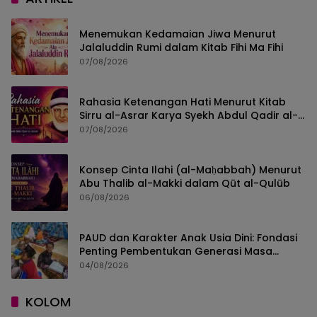
Menemukan Kedamaian Jiwa Menurut
Jalaluddin Rumi dalam Kitab Fihi Ma Fihi
07/08/2026
Rahasia Ketenangan Hati Menurut Kitab
Sirru al-Asrar Karya Syekh Abdul Qadir al-
Jailani
07/08/2026
Konsep Cinta Ilahi (al-Maḥabbah) Menurut
Abu Thalib al-Makki dalam Qūt al-Qulūb
06/08/2026
PAUD dan Karakter Anak Usia Dini: Fondasi
Penting Pembentukan Generasi Masa
Depan
04/08/2026
KOLOM