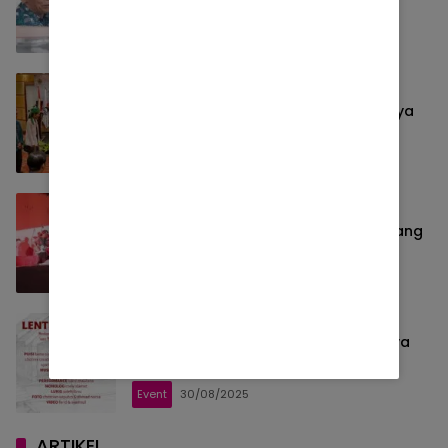
Tubuh
News
08/10/2025
RUU Perampasan Aset Didorong PSI,
Budayawan Usulkan Lembaga Budaya
News
04/10/2025
Kumpul Kekuatan: Musik Perlawanan
Menyala di September Hitam Semarang
News
21/09/2025
Lentera Cerita Akan Digelar di Desa
Apung Timbulsloko, Suarakan Budaya
dan Kepedulian Sosial
Event
30/08/2025
ARTIKEL